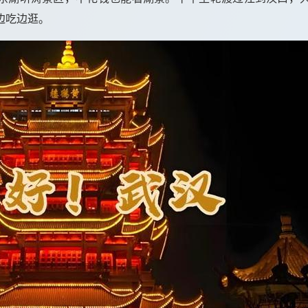
边吃边逛。