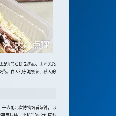
粮道街的油饼包烧麦、山海关路
免费。春天的东湖樱花、秋天的
上午去湖北省博物馆看编钟，记
只要两块钱，比长江游轮划算多