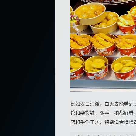
比如汉口江滩，白天去能看到
馆和杂货铺，随手一拍都好看
店和手作工坊，特别适合慢慢