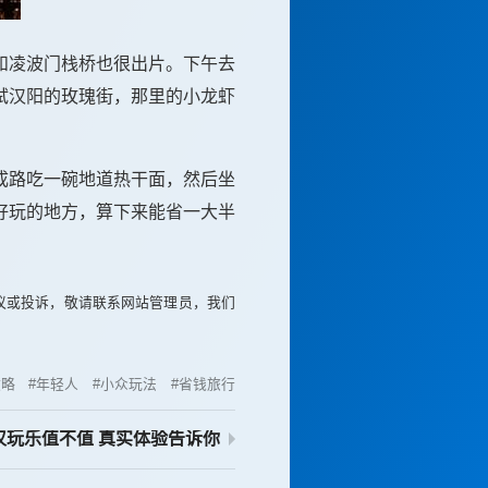
和凌波门栈桥也很出片。下午去
试汉阳的玫瑰街，那里的小龙虾
成路吃一碗地道热干面，然后坐
好玩的地方，算下来能省一大半
议或投诉，敬请联系网站管理员，我们
攻略
年轻人
小众玩法
省钱旅行
汉玩乐值不值 真实体验告诉你